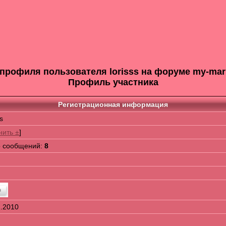
рофиля пользователя lorisss на форуме my-mar
Профиль участника
Регистрационная информация
ss
нить ±
]
о сообщений:
8
1.2010