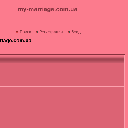
my-marriage.com.ua
Поиск
Регистрация
Вход
riage.com.ua