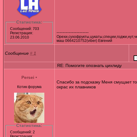
Статистика:
Сообщений: 703
---------------------
Регистрация:
Орехи,сухофрукты,цукаты,специи,годжи,нут,ч
23.06.2010
маш 0664210752(viber) Евгений
Сообщение
#
1
RE: Помогите опознать цихлиду
Persei
•
Спасибо за подсказку Меня смущает то
окрас их плавников
Котик форума
Статистика:
Сообщений: 2
Регистрация: