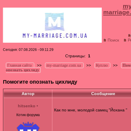
my
marriage
Поиск
Р
Сегодня: 07.08.2026 - 09:11:29
Страницы:
1
>>
>>
>>
Главная сайта
my-marriage.com.ua
Куплю
Пом
опознать цихлиду
Помогите опознать цихлиду
Автор
Сообщение
hitsenko
•
Как по мне, молодой самец "Йохана "
Котик форума