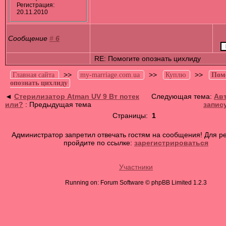
Регистрация:
20.11.2010
Сообщение
#
6
RE: Помогите опознать цихлиду
>>
>>
>>
Главная сайта
my-marriage.com.ua
Куплю
Пом
опознать цихлиду
◄
Стерилизатор Atman UV 9 Вт потек
Следующая тема:
Ав
или?
: Предыдущая тема
запису
Страницы:
1
Администратор запретил отвечать гостям на сообщения! Для р
пройдите по ссылке:
зарегистрироваться
Участники
Running on: Forum Software © phpBB Limited 1.2.3