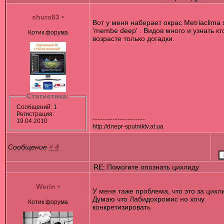
shura83
•
Вот у меня наберает окрас Metriaclima 
'membe deep' . Видов много и узнать кт
Котик форума
возрасте только догадки.
Статистика:
Сообщений: 1
Регистрация:
---------------------
19.04.2010
http://dnepr-sputniktv.at.ua
Сообщение
#
4
RE: Помогите опознать цихлиду
Werin
•
У меня таже проблема, что это за цихл
Думаю что Лабидохромис но хочу
Котик форума
конкретизировать