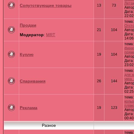
Летак.
Сопутствующие товары
13
73
Авто
Дата:
22:02
тема
Продам
Отсто
21
104
Авто
Дата:
Модератор
:
MRT
14:06
тема
фини
прямой
Куплю
19
104
Авто
Дата:
23:02
тема
для 
укра...
Спаривания
26
144
Авто
Дата:
02:25
тема
кольо
плівк
Реклама
19
123
Авто
Дата:
00:40
Разное
тема