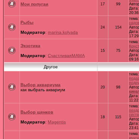
Мои попугаи
17
99
Авто
Дата:
20:36
тема
Рыбы
садов
24
154
Авто
Дата:
Модератор
:
marina.kolyada
17:29
тема
Экзотика
Конс
15
75
Авто
Дата:
Модератор
:
СчастливаяМАМА
09:16
Другое
тема
пода
подруз
Выбор аквариума
20
98
Авто
как выбрать аквариум
киев
Дата:
11:22
тема
позд
Выбор щенков
сест
18
115
Авто
Модератор
:
Magentis
Дата:
23:41
тема
красн