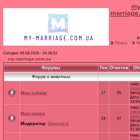
my
marriage
Поиск
Р
Сегодня: 08.08.2026 - 04:39:52
my-marriage.com.ua
Форумы
Тем
Ответов
Об
Форум о животных
тема
скіль
Мои собаки
17
95
Авто
Дата:
14:54
тема:
Хмел
Мои кошки
заказ 
19
97
Авто
Модератор
:
Евгений Б
Дата:
01:38
тема
140л 