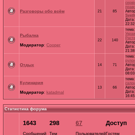
серві
право
Разговоры обо всём
21
85
Автор
Svet
Дата:
22:32
тема
Украи
Рыбалка
Растен
22
140
Авто
Модератор
:
Сooper
Дата:
21:38
тема
рулон
Отдых
14
71
Авто
Дата:
08:03
тема
Кулинария
сало
13
66
Авто
Дата:
Модератор
:
katadmal
16:45
Статистика форума
1643
298
67
Доступ
Сообщений
Тем
Пользователей
Гостям