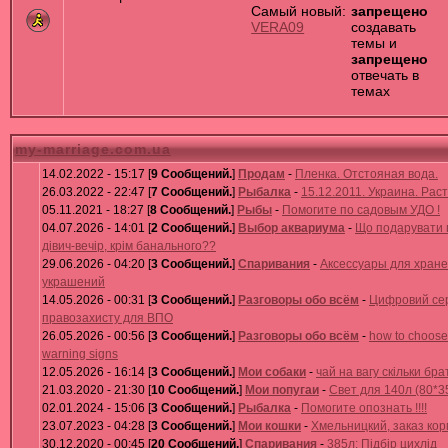
Самый новый:
запрещено
VERA09
создавать
темы и
запрещено
отвечать в
темах
my-marriage.com.ua
14.02.2022 - 15:17 [
9 Сообщений.
]
Продам
-
Пленка. Отстояная вода.
26.03.2022 - 22:47 [
7 Сообщений.
]
Рыбалка
-
15.12.2011. Украина. Ра
05.11.2021 - 18:27 [
8 Сообщений.
]
Рыбы
-
Помогите по садовым УДО !
04.07.2026 - 14:01 [
2 Сообщений.
]
Выбор аквариума
-
Що подарувати 
дівич-вечір, крім банального??
29.06.2026 - 04:20 [
3 Сообщений.
]
Спаривания
-
Аксессуары для хран
украшений
14.05.2026 - 00:31 [
3 Сообщений.
]
Разговоры обо всём
-
Цифровий сер
правозахисту для ВПО
26.05.2026 - 00:56 [
3 Сообщений.
]
Разговоры обо всём
-
how to choose li
warning signs
12.05.2026 - 16:14 [
3 Сообщений.
]
Мои собаки
-
чай на вагу скільки бра
21.03.2020 - 21:30 [
10 Сообщений.
]
Мои попугаи
-
Свет для 140л (80*3
02.01.2024 - 15:06 [
3 Сообщений.
]
Рыбалка
-
Помогите опознать !!!!
23.07.2023 - 04:28 [
3 Сообщений.
]
Мои кошки
-
Хмельницкий, заказ кор
30.12.2020 - 00:45 [
20 Сообщений.
]
Спаривания
-
385л: Підбір цихлід