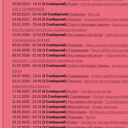
20.03.2023 - 19:41 [
5 Сообщений.
]
Рыбы
-
Куплю великі коряги та каме
500 л ТЕРМІНОВО!!!
03.02.2023 - 03:40 [
10 Сообщений.
]
Рыбалка
-
Мои 35
14.09.2021 - 18:49 [
5 Сообщений.
]
Продам
-
Аукцион!!Набор нано коряг!
25.01.2020 - 23:44 [
3 Сообщений.
]
Сопутствующие товары
-
Акара кр
или Летакара Дорсигера (Laetacara dorsigera)
12.03.2026 - 10:52 [
3 Сообщений.
]
Разговоры обо всём
-
Амбулаторно
стационарное лечение
30.03.2026 - 02:58 [
3 Сообщений.
]
Реклама
-
Зміна кольору авто плівк
13.04.2026 - 01:08 [
3 Сообщений.
]
Спаривания
-
Якість EPS-плит на пр
09.07.2026 - 01:00 [
3 Сообщений.
]
Разговоры обо всём
-
«Магические 
ангелов» — уютный оракул на каждый день
21.02.2026 - 03:42 [
3 Сообщений.
]
Сопутствующие товары
-
видалити
клініці
23.07.2020 - 12:41 [
4 Сообщений.
]
Спаривания
-
Купить швейную маш
22.01.2026 - 16:49 [
3 Сообщений.
]
Продам
-
Креатин як спортивна доб
невичерпного прогресу
17.06.2022 - 04:46 [
4 Сообщений.
]
Рыбы
-
Одежда для детей
15.11.2020 - 23:26 [
10 Сообщений.
]
Спаривания
-
Прокат машины Киев
11.04.2020 - 22:18 [
3 Сообщений.
]
Разговоры обо всём
-
Солнцезащит
18.10.2020 - 23:10 [
6 Сообщений.
]
Мои попугаи
-
Тонкие матраци
09.05.2023 - 22:15 [
4 Сообщений.
]
Мои кошки
-
Интерьер салона красо
16.02.2021 - 04:19 [
3 Сообщений.
]
Реклама
-
Видео
19.12.2025 - 19:51 [
3 Сообщений.
]
Рыбы
-
Запчасти для китайских ма
21.10.2020 - 13:24 [
3 Сообщений.
]
Разговоры обо всём
-
Подскажите