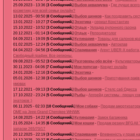
25.09.2023 - 13:36 [
3 Сообщений.
]
Выбор аквариума
-
Где лучше всего
косметику для всей семьи онлайн?
13.02.2025 - 00:50 [
8 Сообщений.
]
Выбор щенков
-
Как поздравить сес
13.01.2022 - 10:27 [
7 Сообщений.
]
Экзотика
-
сериал Константин
15.10.2022 - 10:52 [
3 Сообщений.
]
Отдых
-
Укладка рулонного газона
20.12.2021 - 01:14 [
3 Сообщений.
]
Отдых
-
Репродуктолог
04.09.2021 - 19:09 [
5 Сообщений.
]
Кулинария
-
Товары для салонов кр
01.02.2025 - 12:24 [
5 Сообщений.
]
Выбор аквариума
-
Автоклав
04.04.2022 - 04:56 [
3 Сообщений.
]
Спаривания
-
Агент UBER-X работа,
Свободный график. Все регионы.
09.08.2023 - 05:52 [
3 Сообщений.
]
Разговоры обо всём
-
Культиватор
30.11.2023 - 04:06 [
7 Сообщений.
]
Мои попугаи
-
Кредит онлайн
24.01.2026 - 12:16 [
3 Сообщений.
]
Экзотика
-
05.01.2026 - 12:38 [
3 Сообщений.
]
Выбор щенков
-
Приготування раків
умовах
17.12.2021 - 09:13 [
3 Сообщений.
]
Выбор щенков
-
Стелс саб Одесса
17.10.2022 - 23:24 [
5 Сообщений.
]
Рыбы
-
Апгрейд системы - прошу со
знатоков ;)
06.11.2025 - 02:33 [
10 Сообщений.
]
Мои собаки
-
Продам амортизатор
OME на Jeep Grand Cherokee WH/WK
14.08.2025 - 14:22 [
4 Сообщений.
]
Кулинария
-
Замок багажника
21.05.2024 - 14:35 [
6 Сообщений.
]
Мои кошки
-
Продам резину BFG All T
запаски 265/70/17
20.12.2025 - 22:19 [
3 Сообщений.
]
Спаривания
-
Впевненість у праві н