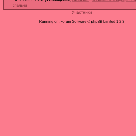
14.12.2025 - 20:37 [
5 Сообщений.
]
Экзотика
-
Бесшумные кондиционер
спальни
Участники
Running on: Forum Software © phpBB Limited 1.2.3