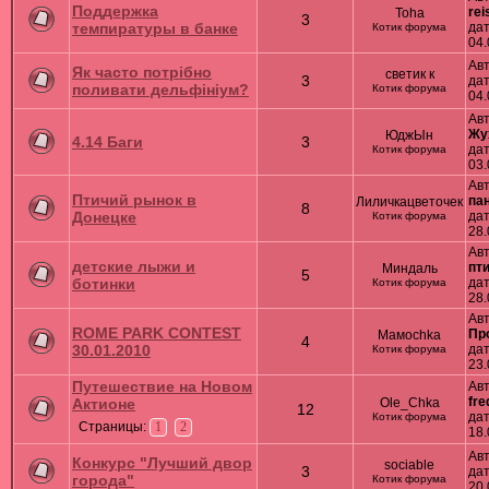
Поддержка
rei
Toha
3
темпиратуры в банке
дат
Котик форума
04.
Ав
Як часто потрібно
светик к
3
дат
поливати дельфініум?
Котик форума
04.
Ав
Жу
ЮджЫн
4.14 Баги
3
дат
Котик форума
03.
Ав
Птичий рынок в
пан
Лиличкацветочек
8
Донецке
дат
Котик форума
28.
Ав
детские лыжи и
пт
Миндаль
5
ботинки
дат
Котик форума
28.
Авт
ROME PARK CONTEST
Пр
Мамоchka
4
30.01.2010
дат
Котик форума
23.
Путешествие на Новом
Авт
fre
Актионе
Ole_Chka
12
дат
Котик форума
Страницы:
1
2
18.
Ав
Конкурс "Лучший двор
sociable
3
дат
города"
Котик форума
20.