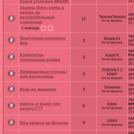
13.
Grand Cherokee WH/WK
Замена Volvo penta в
катере на
Ав
автомобильный
ТанечкаТанюша
12
дат
Котик форума
стационар
21.
Страницы:
1
2
Ав
Освітлення коридору
Bogdan11
3
дат
бра
Котик форума
09.
Авт
Кліматичне
Pr
Natali75
3
обладнання клініки
дат
Котик форума
26.
Ав
POEHALY S
Запрещенные отходы
3
дат
NAMY
для диспоузера
16.
Котик форума
Ав
Snowman
Ножі до машинки
3
дат
Котик форума
15.
Авт
взвесь в воде! что
ви
Edele
8
делать???
дат
Котик форума
17.
Ав
2000V
Вид сверху на Флюенс
9
дат
Котик форума
09.
Авт