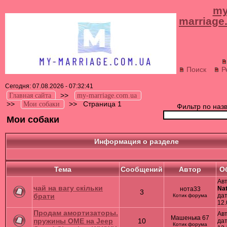
my
marriage
Поиск
Р
Сегодня: 07.08.2026 - 07:32:41
>>
Главная сайта
my-marriage.com.ua
>>
>>
Страница 1
Мои собаки
Фильтр по наз
Мои собаки
Информация о разделе
Тема
Cообщений
Автор
О
Авт
чай на вагу скільки
Na
нота33
3
брати
дат
Котик форума
12.
Продам амортизаторы.
Ав
Машенька 67
пружины OME на Jeep
10
дат
Котик форума