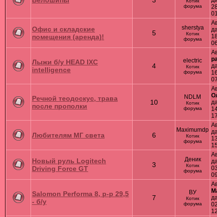
Велошипы
3
д
Котик
форума
28
0
А
sherstya
Офис и складские
д
5
Котик
помещения (аренда)!
18
форума
0
А
p
electric
Лыжи б/у HEAD IXC
4
д
Котик
intelligence
форума
16
0
А
О
NDLM
Речной теодоскус, трава
10
д
Котик
после прополки
форума
14
1
А
Maximumdp
д
Любителям МГ света
6
Котик
13
форума
1
А
Деник
Новый руль Logitech
д
3
Котик
Driving Force GT
03
форума
0
А
М
ВУ
Salomon Performa 8, р-р 29,5
7
д
Котик
- б/у
форума
02
1