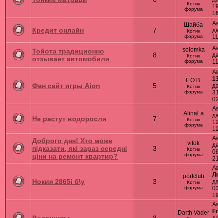
Котик
19
форума
1
А
Шайба
Кредит онлайн
7
д
Котик
форума
11
А
solomka
Тойота традиционно
8
д
Котик
отзывает автомобили
форума
11
А
1
F.O.B.
Фан сайт игры Aion
5
д
Котик
форума
31
0
А
AlinaLa
д
Не растут водоросли
7
Котик
12
форума
1
А
Доброго дня! Хто може
vitok
д
підказати, які зараз середні
3
Котик
06
форума
ціни на ремонт квартир?
2
А
Л
portclub
Нокия 2865i б\у
3
д
Котик
форума
03
1
А
F
Darth Vader