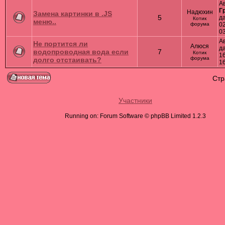
А
Г
Надюхин
Замена картинки в .JS
5
д
Котик
меню..
форума
02
0
А
Не портится ли
Алюся
д
водопроводная вода если
7
Котик
16
форума
долго отстаивать?
1
Ст
Участники
Running on: Forum Software © phpBB Limited 1.2.3