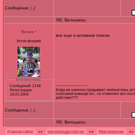
Сообщение
#
2
RE: Велошипы
Вячик
•
все еще в активном поиске
Котик форума
Статистика:
---------------------
Сообщений: 2148
Когда же наконец придумают компьютеры, ко
Регистрация:
голосовой команде Бл...ть! отменяют все пос
18.03.2004
действия???
Сообщение
#
3
RE: Велошипы
>>
>>
>
Главная сайта
my-marriage.com.ua
Мои попугаи