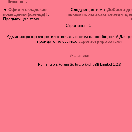
Велошипы
◄
Офис и складские
Следующая тема:
Доброго дн
помещения (аренда)!
:
підказати, які зараз середні ці
Предыдущая тема
Страницы:
1
Администратор запретил отвечать гостям на сообщения! Для р
пройдите по ссылке:
зарегистрироваться
Участники
Running on: Forum Software © phpBB Limited 1.2.3