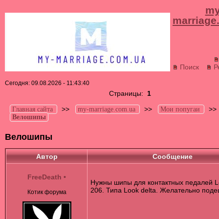
my
marriage
Поиск
Р
Сегодня: 09.08.2026 - 11:43:40
Страницы:
1
>>
>>
>
Главная сайта
my-marriage.com.ua
Мои попугаи
Велошипы
Велошипы
Автор
Сообщение
FreeDeath
•
Нужны шипы для контактных педалей L
206. Типа Look delta. Желательно под
Котик форума