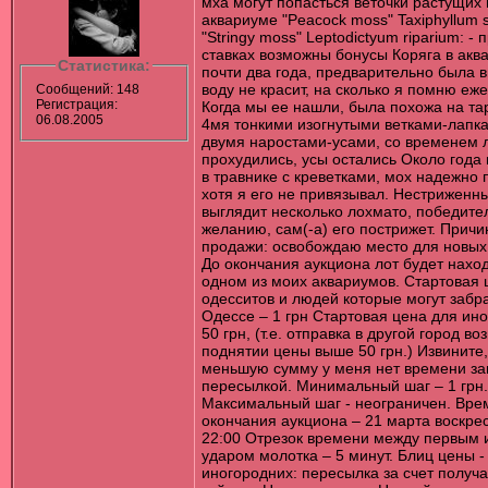
мха могут попасться веточки растущих 
аквариуме "Peacock moss" Taxiphyllum s
"Stringy moss" Leptodictyum riparium: - 
ставках возможны бонусы Коряга в акв
Статистика:
почти два года, предварительно была 
воду не красит, на сколько я помню еже
Сообщений: 148
Регистрация:
Когда мы ее нашли, была похожа на тар
06.08.2005
4мя тонкими изогнутыми ветками-лапк
двумя наростами-усами, со временем 
прохудились, усы остались Около года
в травнике с креветками, мох надежно 
хотя я его не привязывал. Нестриженн
выглядит несколько лохмато, победите
желанию, сам(-а) его пострижет. Причи
продажи: освобождаю место для новых
До окончания аукциона лот будет наход
одном из моих аквариумов. Стартовая 
одесситов и людей которые могут забра
Одессе – 1 грн Стартовая цена для ин
50 грн, (т.е. отправка в другой город в
поднятии цены выше 50 грн.) Извините,
меньшую сумму у меня нет времени за
пересылкой. Минимальный шаг – 1 грн.
Максимальный шаг - неограничен. Вре
окончания аукциона – 21 марта воскре
22:00 Отрезок времени между первым 
ударом молотка – 5 минут. Блиц цены - 
иногородних: пересылка за счет получ