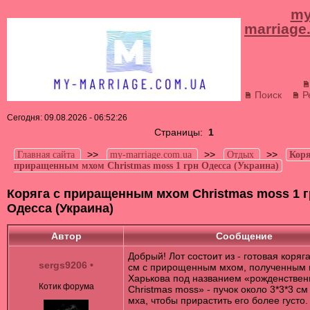
my
marriage
Поиск
Р
Сегодня: 09.08.2026 - 06:52:26
Страницы:
1
>>
>>
>>
Главная сайта
my-marriage.com.ua
Отдых
Коря
приращенным мхом Christmas moss 1 грн Одесса (Украина)
Коряга с приращенным мхом Christmas moss 1 
Одесса (Украина)
Автор
Сообщение
Добрый! Лот состоит из - готовая коряг
sergs9206
•
см с прирощенным мхом, полученным 
Харькова под названием «рожденстве
Котик форума
Christmas moss» - пучок около 3*3*3 см
мха, чтобы прирастить его более густо.