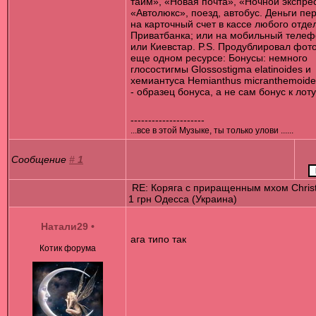
тайм», «Новая почта», «Ночной экспре
«Автолюкс», поезд, автобус. Деньги пе
на карточный счет в кассе любого отде
Приватбанка; или на мобильный теле
или Киевстар. P.S. Продублировал фото
еще одном ресурсе: Бонусы: немного
глосостигмы Glossostigma elatinoides и
хемиантуса Hemianthus micranthemoid
- образец бонуса, а не сам бонус к лоту
---------------------
...все в этой Музыке, ты только улови ......
Сообщение
#
1
RE: Коряга с приращенным мхом Chris
1 грн Одесса (Украина)
Натали29
•
ага типо так
Котик форума