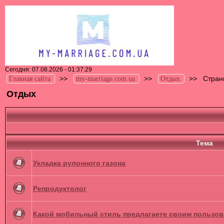
Сегодня: 07.08.2026 - 01:37:29
>>
>>
>>
Стран
Главная сайта
my-marriage.com.ua
Отдых
Отдых
Тема
Укладка рулонного газона
Репродуктолог
Какой мобильный стиль предлагаете своим пользо