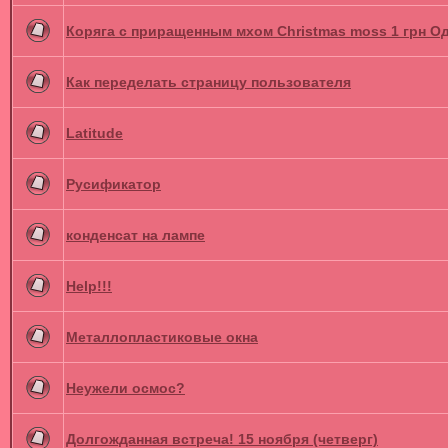
Коряга с приращенным мхом Christmas moss 1 грн Од
Как переделать страницу пользователя
Latitude
Русификатор
конденсат на лампе
Help!!!
Металлопластиковые окна
Неужели осмос?
Долгожданная встреча! 15 ноября (четверг)