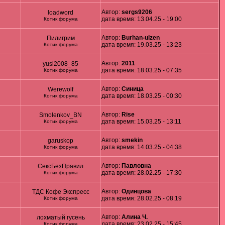
Автор:
sergs9206
loadword
дата время: 13.04.25 - 19:00
Котик форума
Автор:
Burhan-ulzen
Пилигрим
дата время: 19.03.25 - 13:23
Котик форума
Автор:
2011
yusi2008_85
дата время: 18.03.25 - 07:35
Котик форума
Автор:
Синица
Werewolf
дата время: 18.03.25 - 00:30
Котик форума
Автор:
Rise
Smolenkov_BN
дата время: 15.03.25 - 13:11
Котик форума
Автор:
smekin
garuskop
дата время: 14.03.25 - 04:38
Котик форума
Автор:
Павловна
СексБезПравил
дата время: 28.02.25 - 17:30
Котик форума
Автор:
Одинцова
ТДС Кофе Экспресс
дата время: 28.02.25 - 08:19
Котик форума
Автор:
Алина Ч.
лохматый гусень
дата время: 23.02.25 - 15:45
Котик форума