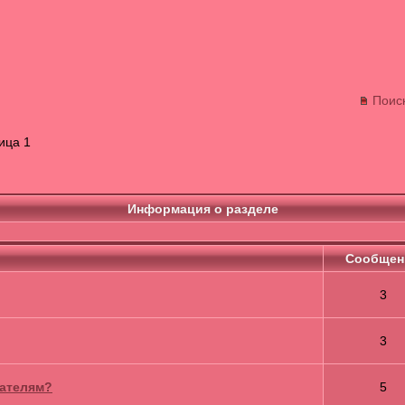
Поис
ица 1
Информация о разделе
Cообщен
3
3
вателям?
5