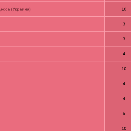
есса (Украина)
10
3
3
4
10
4
4
5
10