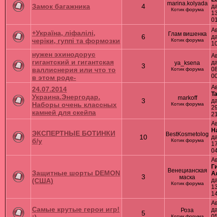
marina.kolyada
Замок багажника
4
д
Котик форума
13
0
А
+Україна, ліфалілі,
Глам вишенка
6
д
черіки, гуппі та формозки
Котик форума
10
нужен эхинодорус
А
гигантский и гигантская
д
ya_ksena
3
валлиснерия или что то
08
Котик форума
0
в этом роде-
А
24.07.2014
T
Украина.Энергодар.
markoff
3
д
Наборы очень классных
Котик форума
29
камней для скейпа
2
А
Н
ЭКСПЕРТНЫЕ БОТИНКИ
BestKosmetolog
10
д
б/у
Котик форума
17
0
А
Г
Венецианская
Защитные шорты DEMON
А
3
маска
(США)
д
Котик форума
13
1
А
Самые крутые герои игр!
д
Роза
5
05
Котик форума