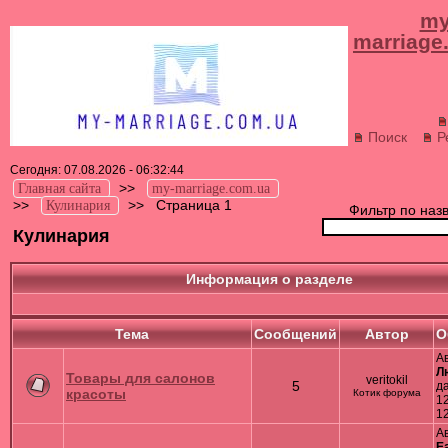
my
marriage
Поиск
Р
Сегодня: 07.08.2026 - 06:32:44
>>
Главная сайта
my-marriage.com.ua
>>
>>
Страница 1
Кулинария
Фильтр по наз
Кулинария
Информация о разделе
Тема
Cообщений
Автор
О
А
Л
Товары для салонов
veritokil
5
д
красоты
Котик форума
12
1
А
E