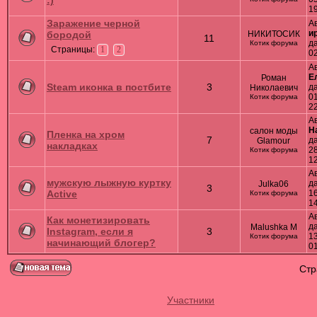
:)
1
Заражение черной
А
и
бородой
НИКИТОСИК
11
д
Котик форума
Страницы:
1
2
02
А
Е
Роман
Steam иконка в постбите
3
д
Николаевич
01
Котик форума
2
А
Н
салон моды
Пленка на хром
7
д
Glamour
накладках
28
Котик форума
1
А
мужскую лыжную куртку
д
Julka06
3
Active
16
Котик форума
1
А
Как монетизировать
д
Malushka M
Instagram, если я
3
13
Котик форума
начинающий блогер?
0
Ст
Участники