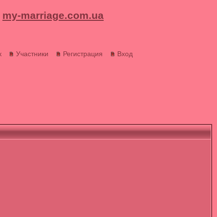
my-marriage.com.ua
к
Участники
Регистрация
Вход