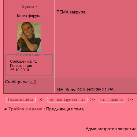
Буква
•
ТЕМА закрыта
Котик форума
Статистика:
Сообщений: 41
Регистрация:
25.10.2010
Сообщение
#
3
RE: Sony DCR-HC22E 21 PAL
>>
>>
>>
Главная сайта
my-marriage.com.ua
Спаривания
◄
Трабла с авами
: Предыдущая тема
Администратор запретил 