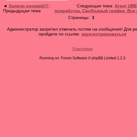
◄
Залили соседей!!!
:
Следующая тема:
Агент UBE
Предыдущая тема
подработка. Свободный график. Все 
Страницы:
1
Администратор запретил отвечать гостям на сообщения! Для р
пройдите по ссылке:
зарегистрироваться
Участники
Running on: Forum Software © phpBB Limited 1.2.3