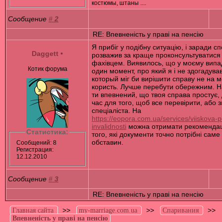
костюмы, штаны ....
Сообщение
#
2
RE: Впевненість у праві на пенсію
Я прибіг у подібну ситуацію, і заради с
Daggett
•
розважив за краще проконсультуватися 
фахівцем. Виявилось, що у моєму випа
Котик форума
один момент, про який я і не здогадував
который міг би вирішити справу не на 
користь. Лучше перебути обережним. Н
ти впевнений, що твоя справа простує, 
час для того, щоб все перевірити, або 
спеціаліста. На
https://eopora.com.ua/services/viiskova-
invalidnosti
можна отримати рекомендац
Статистика:
того, які документи точно потрібні саме
обставин.
Сообщений: 8
Регистрация:
12.12.2010
Сообщение
#
3
RE: Впевненість у праві на пенсію
>>
>>
>>
Главная сайта
my-marriage.com.ua
Спаривания
Впевненість у праві на пенсію