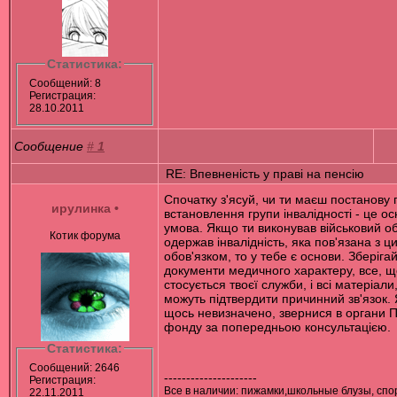
Статистика:
Сообщений: 8
Регистрация:
28.10.2011
Сообщение
#
1
RE: Впевненість у праві на пенсію
Спочатку з'ясуй, чи ти маєш постанову 
ирулинка
•
встановлення групи інвалідності - це о
умова. Якщо ти виконував військовий об
Котик форума
одержав інвалідність, яка пов'язана з ц
обов'язком, то у тебе є основи. Зберігай
документи медичного характеру, все, щ
стосується твоєї служби, і всі матеріали,
можуть підтвердити причинний зв'язок.
щось невизначено, звернися в органи 
фонду за попередньою консультацією.
Статистика:
Сообщений: 2646
---------------------
Регистрация:
Все в наличии: пижамки,школьные блузы, сп
22.11.2011