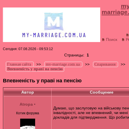
my
marriage
Поиск
Р
Сегодня: 07.08.2026 - 09:53:12
Страницы:
1
>>
>>
>>
Главная сайта
my-marriage.com.ua
Спаривания
Впевненість у праві на пенсію
Впевненість у праві на пенсію
Автор
Сообщение
Atropa
•
Думаю, що заслуговую на військову пен
інвалідності, але не впевнений, чи мені
Котик форума
докладів для підтвердження. Що робит